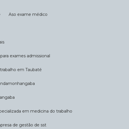
e
Aso exame médico
ais
ca para exames admissional
o trabalho em Taubaté
 Pindamonhangaba
hangaba
pecializada em medicina do trabalho
mpresa de gestão de sst