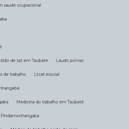
em saude ocupacional
gaba
é
Gestão de sst em Taubaté
Laudo pcmso
s de trabalho
Ltcat esocial
onhangaba
gaba
Medicina do trabalho em Taubaté
em Pindamonhangaba