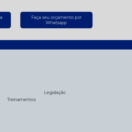
ra
Faça seu orçamento por
Whatsapp
(12) 3642-8507
(12) 99626-2824
Legislação
Treinamentos