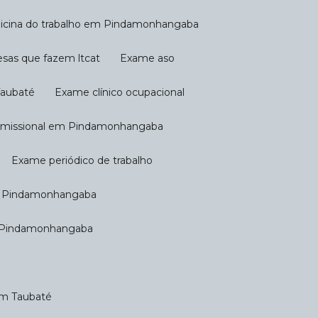
icina do trabalho em Pindamonhangaba
esas que fazem ltcat
Exame aso
Taubaté
Exame clínico ocupacional
emissional em Pindamonhangaba
Exame periódico de trabalho
em Pindamonhangaba
m Pindamonhangaba
em Taubaté