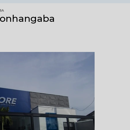
BA
monhangaba