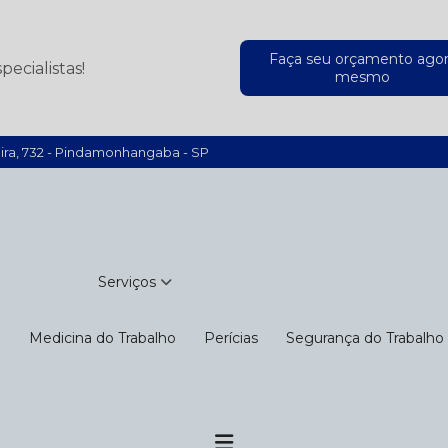
Faça seu orçamento ago
ecialistas!
mesmo
ira, 732 - Pindamonhangaba - SP
(12) 3642-7944
Serviços
o
Medicina do Trabalho
Perícias
Segurança do Trabalho