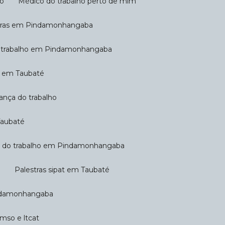
ho
Médico do trabalho perto de mim
oras em Pindamonhangaba
o trabalho em Pindamonhangaba
ho em Taubaté
rança do trabalho
Taubaté
ça do trabalho em Pindamonhangaba
a
Palestras sipat em Taubaté
indamonhangaba
cmso e ltcat