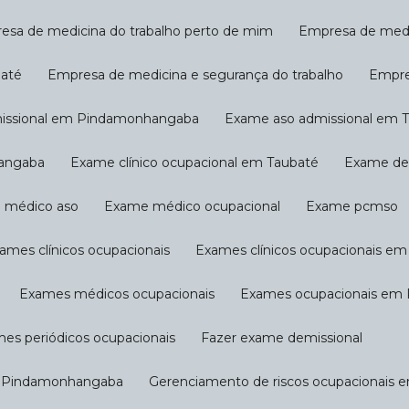
resa de medicina do trabalho perto de mim
Empresa de med
baté
Empresa de medicina e segurança do trabalho
Empr
missional em Pindamonhangaba
Exame aso admissional em 
hangaba
Exame clínico ocupacional em Taubaté
Exame d
e médico aso
Exame médico ocupacional
Exame pcmso
xames clínicos ocupacionais
Exames clínicos ocupacionais 
Exames médicos ocupacionais
Exames ocupacionais e
mes periódicos ocupacionais
Fazer exame demissional
em Pindamonhangaba
Gerenciamento de riscos ocupacionais 