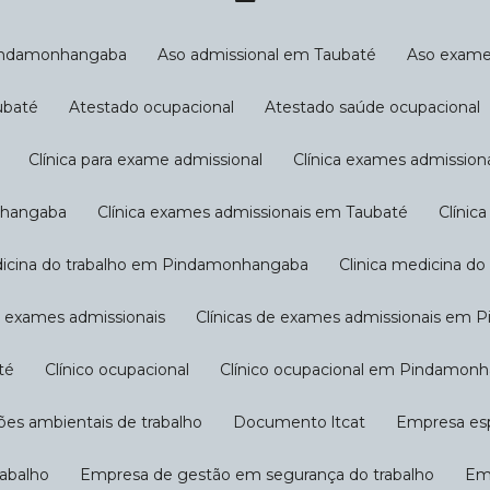
Pindamonhangaba
Aso admissional em Taubaté
Aso exam
ubaté
Atestado ocupacional
Atestado saúde ocupacional
Clínica para exame admissional
Clínica exames admission
onhangaba
Clínica exames admissionais em Taubaté
Clíni
edicina do trabalho em Pindamonhangaba
Clinica medicina d
de exames admissionais
Clínicas de exames admissionais em
té
Clínico ocupacional
Clínico ocupacional em Pindamon
ções ambientais de trabalho
Documento ltcat
Empresa es
rabalho
Empresa de gestão em segurança do trabalho
E