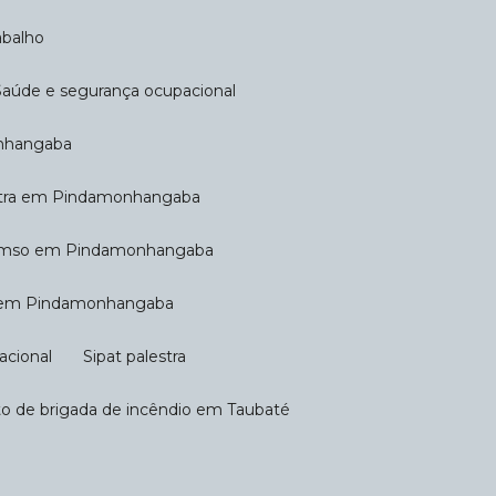
abalho
Saúde e segurança ocupacional
onhangaba
estra em Pindamonhangaba
 pcmso em Pindamonhangaba
at em Pindamonhangaba
acional
Sipat palestra
to de brigada de incêndio em Taubaté