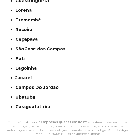
Guaratinguetá
Lorena
Tremembé
Roseira
Caçapava
São Jose dos Campos
Poti
Lagoinha
Jacareí
Campos Do Jordão
Ubatuba
Caraguatatuba
O conteúdo do texto "
Empresas que fazem ltcat
" é de direito reservado. Sua
reprodução, parcial ou total, mesmo citando nossos links, é proibida sem a
autorização do autor. Crime de violação de direito autoral – artigo 184 do Código
Penal –
Lei 9610/98 - Lei de direitos autorais
.