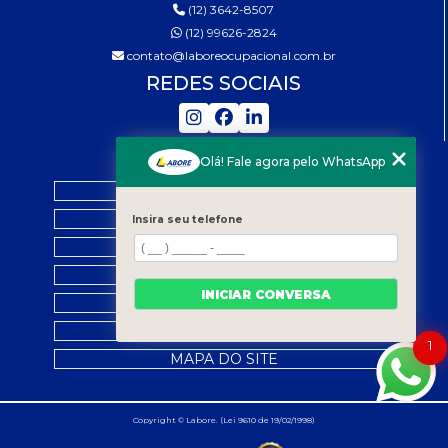
(12) 3642-8507
(12) 99626-2824
contato@laboreocupacional.com.br
REDES SOCIAIS
MENU
Olá! Fale agora pelo WhatsApp
HOME
QUEM SOMOS
Insira seu telefone
SERVIÇOS
LEGISLAÇÃO
INICIAR CONVERSA
CONTATO
CATEGORIAS
1
MAPA DO SITE
Copyright © Labore. (Lei 9610 de 19/02/1998)