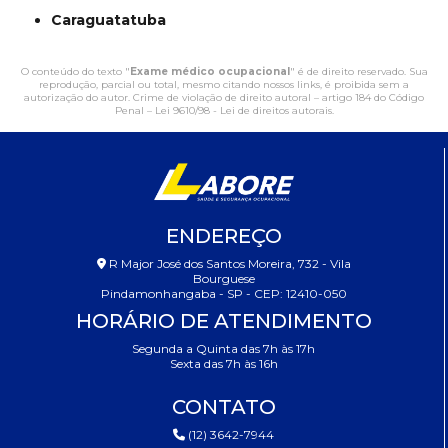
Caraguatatuba
O conteúdo do texto "
Exame médico ocupacional
" é de direito reservado. Sua
reprodução, parcial ou total, mesmo citando nossos links, é proibida sem a
autorização do autor. Crime de violação de direito autoral – artigo 184 do Código
Penal –
Lei 9610/98 - Lei de direitos autorais
.
ENDEREÇO
R Major José dos Santos Moreira, 732 - Vila
Bourguese
Pindamonhangaba - SP - CEP: 12410-050
HORÁRIO DE ATENDIMENTO
Segunda a Quinta das 7h às 17h
Sexta das 7h às 16h
CONTATO
(12) 3642-7944