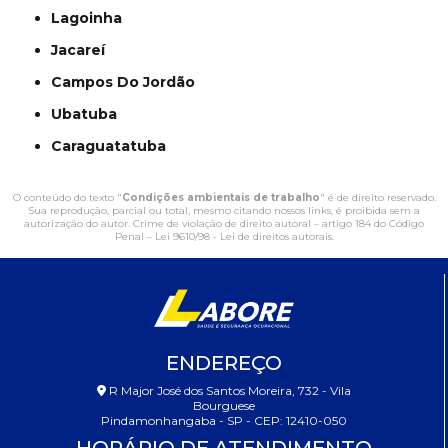
Lagoinha
Jacareí
Campos Do Jordão
Ubatuba
Caraguatatuba
O conteúdo do texto "
Condições ambientais de trabalho
" é de direito reservado.
Sua reprodução, parcial ou total, mesmo citando nossos links, é proibida sem a
autorização do autor. Crime de violação de direito autoral – artigo 184 do Código
Penal –
Lei 9610/98 - Lei de direitos autorais
.
ENDEREÇO
R Major José dos Santos Moreira, 732 - Vila
Bourguese
Pindamonhangaba - SP - CEP: 12410-050
HORÁRIO DE ATENDIMENTO