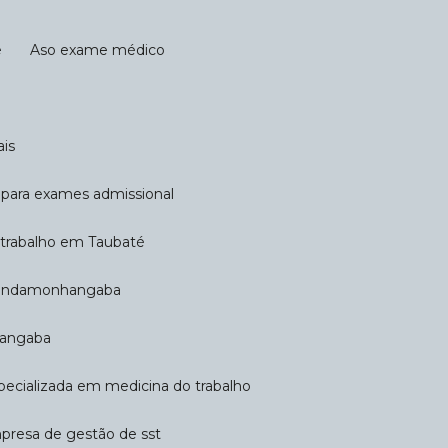
e
Aso exame médico
ais
ca para exames admissional
o trabalho em Taubaté
 Pindamonhangaba
hangaba
pecializada em medicina do trabalho
mpresa de gestão de sst