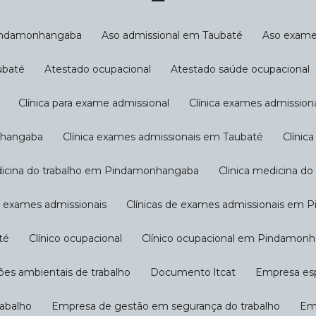
Pindamonhangaba
Aso admissional em Taubaté
Aso exam
ubaté
Atestado ocupacional
Atestado saúde ocupacional
Clínica para exame admissional
Clínica exames admission
onhangaba
Clínica exames admissionais em Taubaté
Clíni
edicina do trabalho em Pindamonhangaba
Clinica medicina d
de exames admissionais
Clínicas de exames admissionais em
té
Clínico ocupacional
Clínico ocupacional em Pindamon
ções ambientais de trabalho
Documento ltcat
Empresa es
rabalho
Empresa de gestão em segurança do trabalho
E