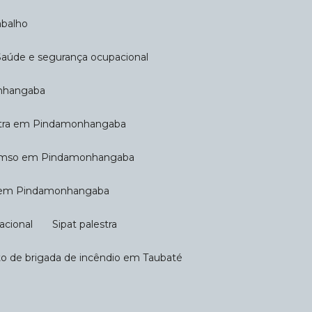
abalho
Saúde e segurança ocupacional
onhangaba
estra em Pindamonhangaba
 pcmso em Pindamonhangaba
at em Pindamonhangaba
acional
Sipat palestra
to de brigada de incêndio em Taubaté