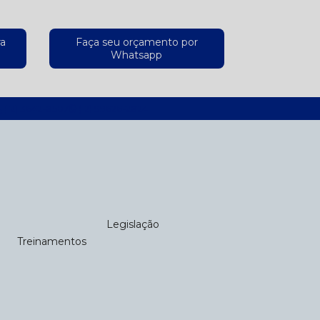
ra
Faça seu orçamento por
Whatsapp
(12) 3642-8507
(12) 99626-2824
Legislação
Treinamentos