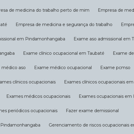
resa de medicina do trabalho perto de mim
Empresa de med
baté
Empresa de medicina e segurança do trabalho
Empr
missional em Pindamonhangaba
Exame aso admissional em 
hangaba
Exame clínico ocupacional em Taubaté
Exame d
e médico aso
Exame médico ocupacional
Exame pcmso
xames clínicos ocupacionais
Exames clínicos ocupacionais 
Exames médicos ocupacionais
Exames ocupacionais e
mes periódicos ocupacionais
Fazer exame demissional
em Pindamonhangaba
Gerenciamento de riscos ocupacionais 