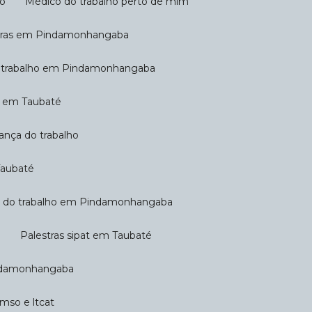
ho
Médico do trabalho perto de mim
oras em Pindamonhangaba
o trabalho em Pindamonhangaba
ho em Taubaté
rança do trabalho
Taubaté
ça do trabalho em Pindamonhangaba
a
Palestras sipat em Taubaté
indamonhangaba
cmso e ltcat