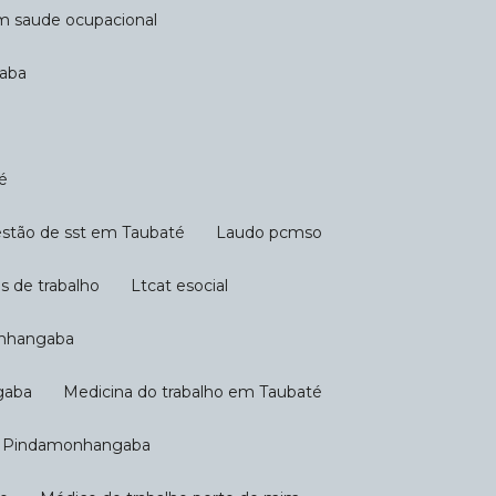
em saude ocupacional
gaba
é
Gestão de sst em Taubaté
Laudo pcmso
s de trabalho
Ltcat esocial
onhangaba
gaba
Medicina do trabalho em Taubaté
em Pindamonhangaba