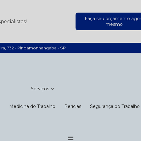
Faça seu orçamento ago
ecialistas!
mesmo
ira, 732 - Pindamonhangaba - SP
(12) 3642-7944
Serviços
o
Medicina do Trabalho
Perícias
Segurança do Trabalho