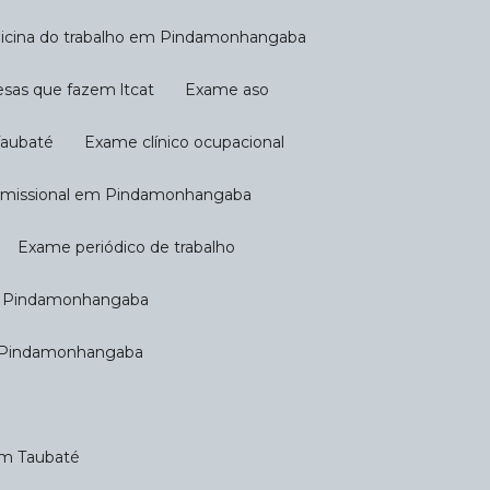
icina do trabalho em Pindamonhangaba
esas que fazem ltcat
Exame aso
Taubaté
Exame clínico ocupacional
emissional em Pindamonhangaba
Exame periódico de trabalho
em Pindamonhangaba
m Pindamonhangaba
em Taubaté