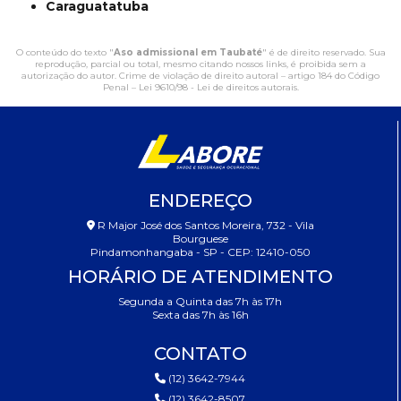
Caraguatatuba
O conteúdo do texto "
Aso admissional em Taubaté
" é de direito reservado. Sua
reprodução, parcial ou total, mesmo citando nossos links, é proibida sem a
autorização do autor. Crime de violação de direito autoral – artigo 184 do Código
Penal –
Lei 9610/98 - Lei de direitos autorais
.
ENDEREÇO
R Major José dos Santos Moreira, 732 - Vila
Bourguese
Pindamonhangaba - SP - CEP: 12410-050
HORÁRIO DE ATENDIMENTO
Segunda a Quinta das 7h às 17h
Sexta das 7h às 16h
CONTATO
(12) 3642-7944
(12) 3642-8507