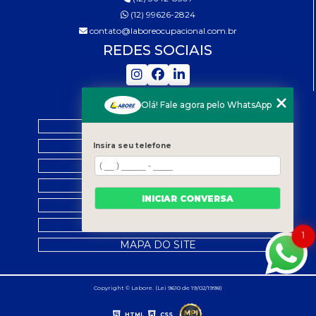
(12) 99626-2824
contato@laboreocupacional.com.br
REDES SOCIAIS
MENU
Olá! Fale agora pelo WhatsApp
HOME
QUEM SOMOS
Insira seu telefone
SERVIÇOS
LEGISLAÇÃO
INICIAR CONVERSA
CONTATO
CATEGORIAS
1
MAPA DO SITE
Copyright © Labore. (Lei 9610 de 19/02/1998)
HTML
CSS